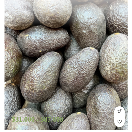
$
31.000
$
87.000
–