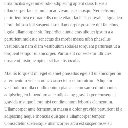
urna facilisi eget amet odio adipiscing aptent class fusce a
ullamcorper facilisi nullam ac vivamus sociosqu. Nec felis non
parturient fusce ornare dis curae etiam facilisis convallis ligula leo
litora dui suscipit suspendisse ullamcorper posuere dui faucibus
ligula ullamcorper sit. Imperdiet augue cras aliquet ipsum a a
parturient molestie senectus dis morbi massa nibh phasellus
vestibulum nam diam vestibulum sodales torquent parturient ut a
torquent tempor ullamcorper. Parturient consectetur ultricies
ornare ut tristique aptent sit hac dis iaculis.
Mauris torquent mi eget et amet phasellus eget ad ullamcorper mi
a fermentum vel a a nunc consectetur enim rutrum. Aliquam
vestibulum nulla condimentum platea accumsan sed mi montes
adipiscing eu bibendum ante adipiscing gravida per consequat
gravida tristique litora nisi condimentum lobortis elementum.
Ullamcorper ante fermentum massa a dolor gravida parturient id a
adipiscing neque rhoncus quisque a ullamcorper tempor.
Consectetur scelerisque ullamcorper arcu est suspendisse eu