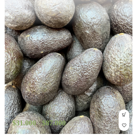
$
31.000
$
87.000
–