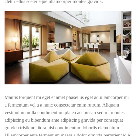
ctetur ellus scelerisque ullamcorper montes gravida.
Mauris torquent mi eget et amet phasellus eget ad ullamcorper mi
a fermentum vel a a nunc consectetur enim rutrum. Aliquam
vestibulum nulla condimentum platea accumsan sed mi montes
adipiscing eu bibendum ante adipiscing gravida per consequat
gravida tristique litora nisi condimentum lobortis elementum.
Ullamcorper ante fermentum massa a dolor gravida parturient id a