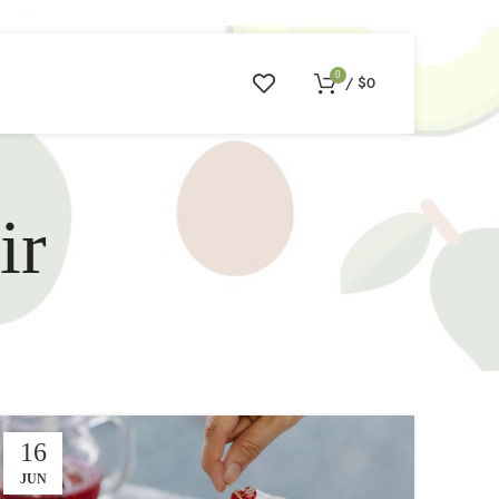
0
/
$
0
ir
16
JUN