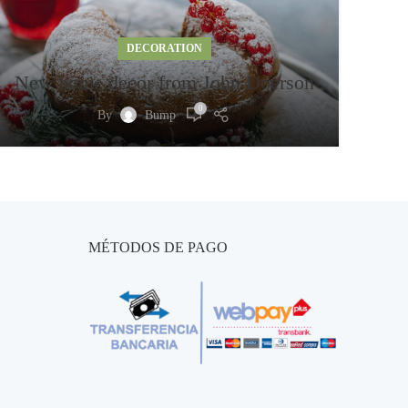
DECORATION
New home decor from John Doerson
0
By
Bump
MÉTODOS DE PAGO