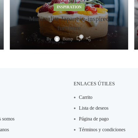
INSPIRATION
Minimalist Japanese-inspired
furniture
0
By
Bump
ENLACES ÚTILES
Carrito
Lista de deseos
s somos
Página de pago
tanos
Términos y condiciones