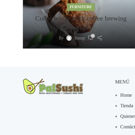
FURNITURE
Collar brings back coffee brewing
ritual
0
By
Bump
MENÚ
Home
Tienda
Quiene
Contác