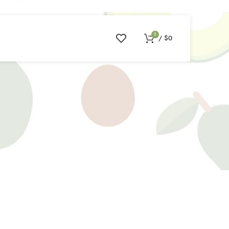
0
/
$
0